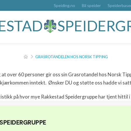
Speiding.no
Bli speider
Speiderbase
ESTAD
SPEIDERG
GRASROTANDELEN HOS NORSK TIPPING
 at over 60 personer gir oss sin Grasrotandel hos Norsk Tippi
n kjærkommen inntekt. Ønsker DU og støtte oss hadde vi satt 
istikk på hvor mye Rakkestad Speidergruppe har tjent hittil i