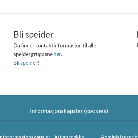
Bli speider
Du finner kontaktinformasjon til alle
speidergruppene
her
.
Bli speider!
Informasjonskapsler (cookies)
Speidergruppas samarbeidspart
er informasjonskapsler. Du kan trekke
Administrerer b