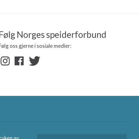
Følg Norges speiderforbund
Følg oss gjerne i sosiale medier:
nere
ruken av