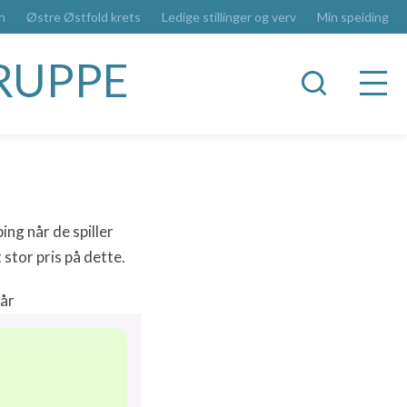
n
Østre Østfold krets
Ledige stillinger og verv
Min speiding
RUPPE
ng når de spiller
stor pris på dette.
 år