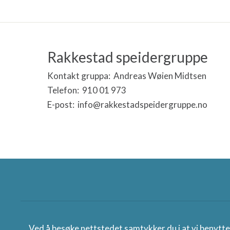
Rakkestad speidergruppe
Kontakt gruppa: Andreas Wøien Midtsen
Telefon: 910 01 973
E-post: info@rakkestadspeidergruppe.no
Norges speiderforbund
Ved å besøke nettstedet samtykker du i at vi benytt